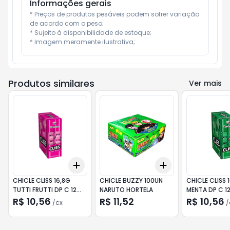
Informações gerais
* Preços de produtos pesáveis podem sofrer variação 
de acordo com o peso;

* Sujeito à disponibilidade de estoque;

* Imagem meramente ilustrativa;
Produtos similares
Ver mais
Add
Add
+
3
cx
+
5
cx
+
3
+
5
+
10
CHICLE CLISS 16,8G
CHICLE BUZZY 100UN
CHICLE CLISS 
TUTTI FRUTTI DP C 12
NARUTO HORTELA
MENTA DP C
UND
R$ 10,56
R$ 11,52
R$ 10,56
/
cx
/