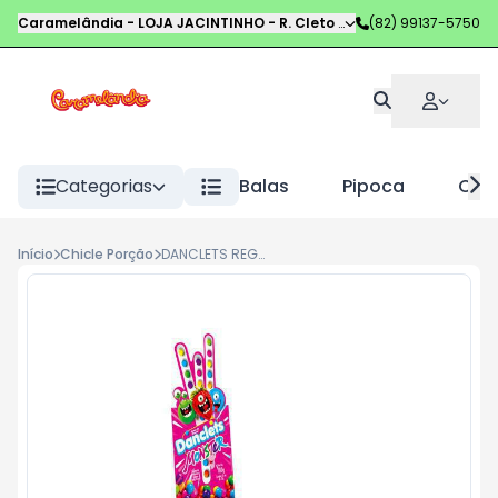
Caramelândia - LOJA JACINTINHO
-
R. Cleto Campelo
(82) 99137-5750
,
Maceió
-
AL
Categorias
Balas
Pipoca
Choc
Início
Chicle Porção
DANCLETS REGUA 12G MONSTER