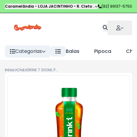
Caramelândia - LOJA JACINTINHO
-
R. Cleto Campelo
(82) 99137-5750
,
Maceió
-
AL
Categorias
Balas
Pipoca
Choc
Início
Chá
DRINK T 300ML PESSEGO