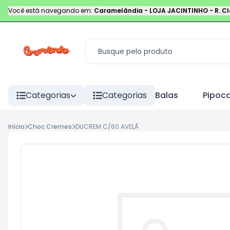
Você está navegando em:
Caramelândia - LOJA JACINTINHO
-
R. C
Categorias
Categorias
Balas
Pipoc
Início
Choc Cremes
DUCREM C/60 AVELÃ