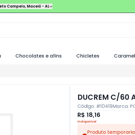
leto Campelo
,
Maceió
-
AL
a
Chocolates e afins
Chicletes
Carame
DUCREM C/60 
Código: #
10419
Marca:
P
R$ 18,16
Indisponível
Produto temporaria