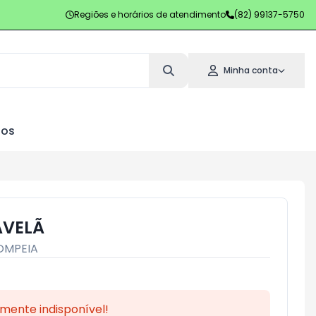
Regiões e horários de atendimento
(82) 99137-5750
Minha conta
los
AVELÃ
OMPEIA
mente indisponível!