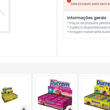
Este produto está sem 
Informações gerais
* Preços de produtos pesáv
* Sujeito à disponibilidade d
* Imagem meramente ilustra
Add
Add
10
+
3
+
5
+
10
+
3
+
5
+
10