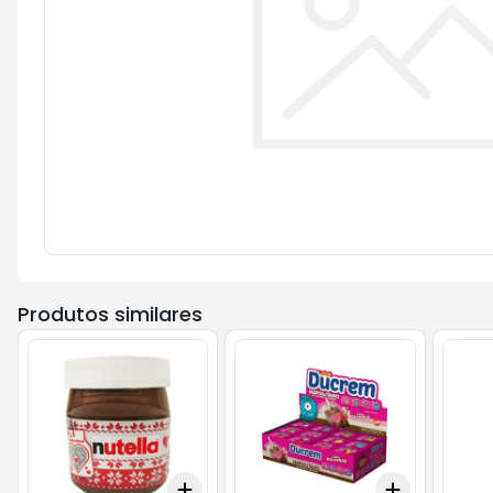
Produtos similares
Add
Add
+
3
+
5
+
10
+
3
+
5
+