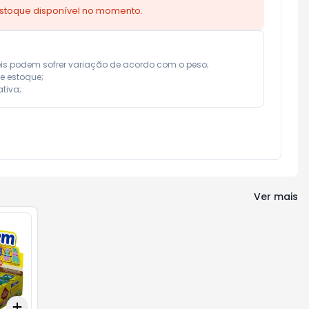
estoque disponível no momento.
eis podem sofrer variação de acordo com o peso;

e estoque;

tiva;
Ver mais
Add
+
3
+
5
+
10