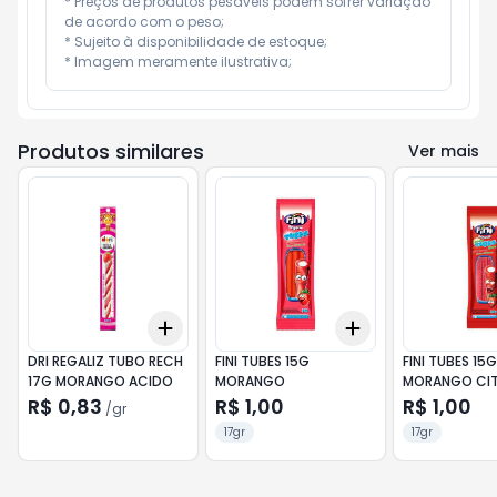
* Preços de produtos pesáveis podem sofrer variação 
de acordo com o peso;

* Sujeito à disponibilidade de estoque;

* Imagem meramente ilustrativa;
Produtos similares
Ver mais
Add
Add
+
3
gr
+
5
gr
+
3
+
5
+
10
DRI REGALIZ TUBO RECH
FINI TUBES 15G
FINI TUBES 15G
17G MORANGO ACIDO
MORANGO
MORANGO CI
R$ 0,83
R$ 1,00
R$ 1,00
/
gr
17gr
17gr