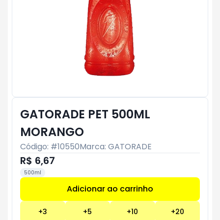
GATORADE PET 500ML
MORANGO
Código: #
10550
Marca:
GATORADE
R$ 6,67
500ml
Adicionar ao carrinho
Subtotal:
R$ 0
+
3
+
5
+
10
+
20