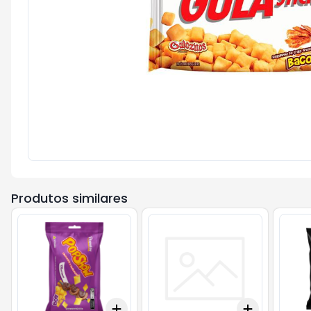
Produtos similares
Add
Add
+
3
+
5
+
10
+
3
+
5
+