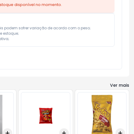
estoque disponível no momento.
eis podem sofrer variação de acordo com o peso;

e estoque;

tiva;
Ver mais
Add
Add
Add
+
3
+
5
+
10
+
3
+
5
+
10
+
3