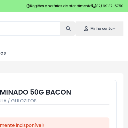
Regiões e horários de atendimento
(82) 99137-5750
Minha conta
los
AMINADO 50G BACON
LA / GULOZITOS
mente indisponível!