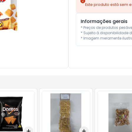
Este produto está sem 
Informações gerais
* Preços de produtos pesáv
* Sujeito à disponibilidade d
* Imagem meramente ilustra
Add
Add
10
+
3
+
5
+
10
+
3
+
5
+
10