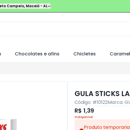
leto Campelo
,
Maceió
-
AL
a
Chocolates e afins
Chicletes
Carame
GULA STICKS L
Código: #
10122
Marca:
GU
R$ 1,39
Indisponível
Produto temporaria