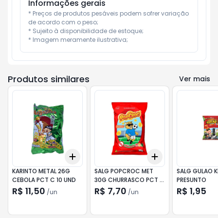
Informações gerais
* Preços de produtos pesáveis podem sofrer variação 
de acordo com o peso;

* Sujeito à disponibilidade de estoque;

* Imagem meramente ilustrativa;
Produtos similares
Ver mais
Add
Add
+
3
+
5
+
10
+
3
+
5
+
10
KARINTO METAL 26G
SALG POPCROC MET
SALG GULAO K
CEBOLA PCT C 10 UND
30G CHURRASCO PCT C
PRESUNTO
10 UND
R$ 11,50
R$ 7,70
R$ 1,95
/
un
/
un