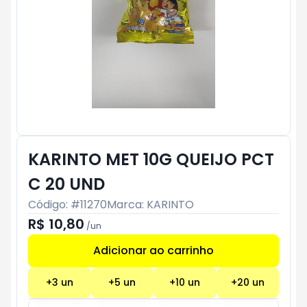
KARINTO MET 10G QUEIJO PCT
C 20 UND
Código: #
11270
Marca:
KARINTO
R$ 10,80
/
un
Adicionar ao carrinho
Subtotal:
R$ 0
+
3
un
+
5
un
+
10
un
+
20
un