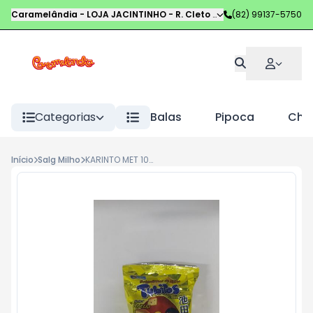
Caramelândia - LOJA JACINTINHO
-
R. Cleto Campelo
(82) 99137-5750
,
Maceió
-
AL
Categorias
Balas
Pipoca
Choc
Início
Salg Milho
KARINTO MET 10G QUEIJO PCT C 20 UND