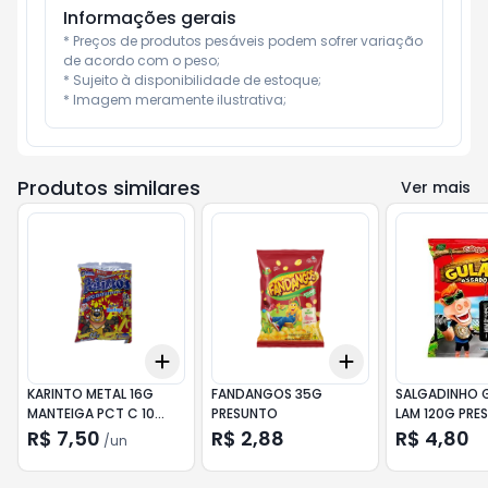
Informações gerais
* Preços de produtos pesáveis podem sofrer variação 
de acordo com o peso;

* Sujeito à disponibilidade de estoque;

* Imagem meramente ilustrativa;
Produtos similares
Ver mais
Add
Add
+
3
+
5
+
10
+
3
+
5
+
10
KARINTO METAL 16G
FANDANGOS 35G
SALGADINHO 
MANTEIGA PCT C 10
PRESUNTO
LAM 120G PRE
UND
R$ 7,50
R$ 2,88
R$ 4,80
/
un