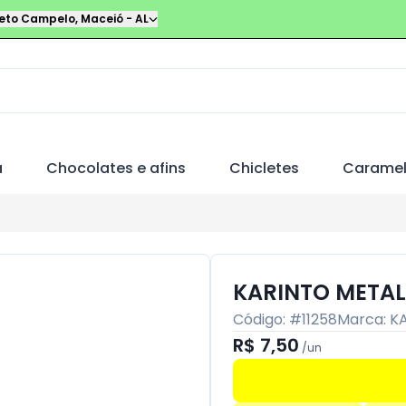
leto Campelo
,
Maceió
-
AL
a
Chocolates e afins
Chicletes
Carame
KARINTO METAL
Código: #
11258
Marca:
K
R$ 7,50
/
un