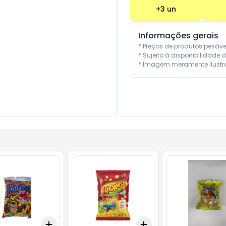
+
3
un
Informações gerais
* Preços de produtos pesáv
* Sujeito à disponibilidade d
* Imagem meramente ilustra
Add
Add
10
+
3
+
5
+
10
+
3
+
5
+
10