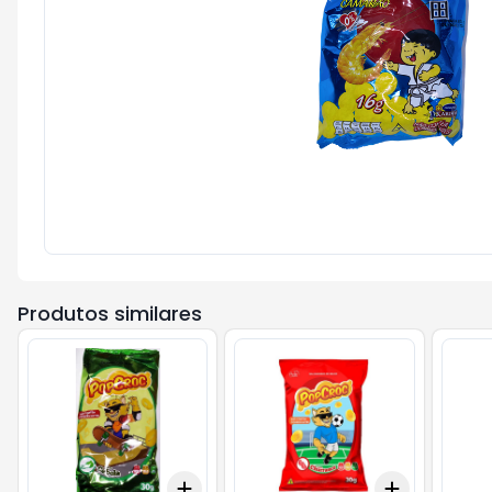
Produtos similares
Add
Add
+
3
+
5
+
10
+
3
+
5
+