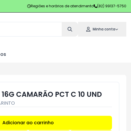
Regiões e horários de atendimento
(82) 99137-5750
Minha conta
los
 16G CAMARÃO PCT C 10 UND
ARINTO
Adicionar ao carrinho
Subtotal:
R$ 0,00