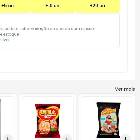
+
5
un
+
10
un
+
20
un
eis podem sofrer variação de acordo com o peso;

e estoque;

tiva;
Ver mais
Add
Add
Add
+
3
+
5
+
10
+
3
+
5
+
10
+
3