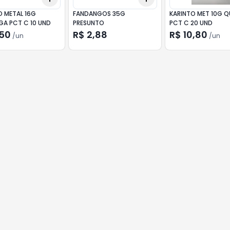
O METAL 16G
FANDANGOS 35G
KARINTO MET 10G Q
GA PCT C 10 UND
PRESUNTO
PCT C 20 UND
,50
R$ 2,88
R$ 10,80
/
un
/
un