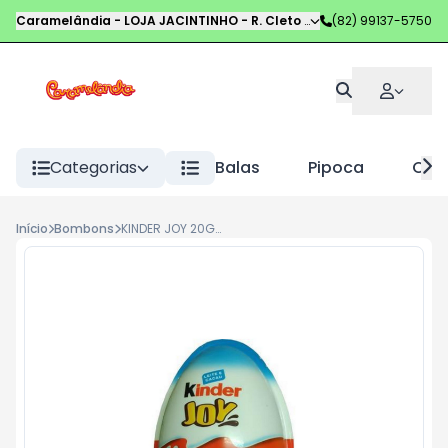
Caramelândia - LOJA JACINTINHO
-
R. Cleto Campelo
(82) 99137-5750
,
Maceió
-
AL
Categorias
Balas
Pipoca
Choc
Início
Bombons
KINDER JOY 20G LUI MENINO