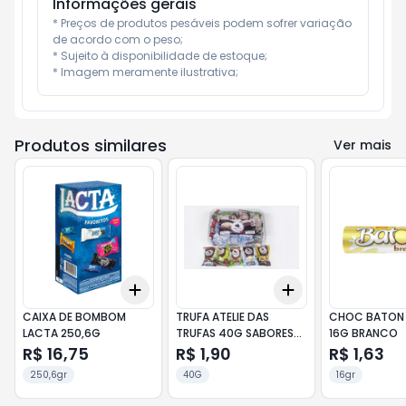
Informações gerais
* Preços de produtos pesáveis podem sofrer variação 
de acordo com o peso;

* Sujeito à disponibilidade de estoque;

* Imagem meramente ilustrativa;
Produtos similares
Ver mais
Add
Add
+
3
+
5
+
10
+
3
+
5
+
10
CAIXA DE BOMBOM
TRUFA ATELIE DAS
CHOC BATON
LACTA 250,6G
TRUFAS 40G SABORES
16G BRANCO
SORTIDO
R$ 16,75
R$ 1,90
R$ 1,63
250,6gr
40G
16gr