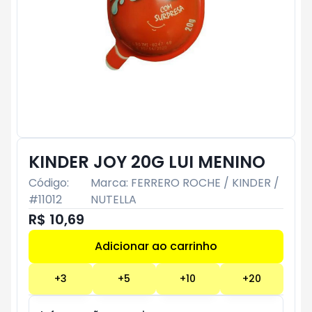
KINDER JOY 20G LUI MENINO
Código:
Marca:
FERRERO ROCHE / KINDER /
#
11012
NUTELLA
R$ 10,69
Adicionar ao carrinho
Subtotal:
R$ 0
+
3
+
5
+
10
+
20