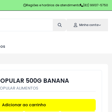
Regiões e horários de atendimento
(82) 99137-5750
Minha conta
los
POPULAR 500G BANANA
OPULAR ALIMENTOS
Adicionar ao carrinho
Subtotal:
R$ 0,00