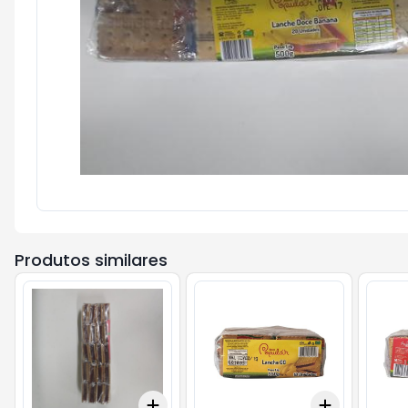
Produtos similares
Add
Add
+
3
+
5
+
10
+
3
+
5
+