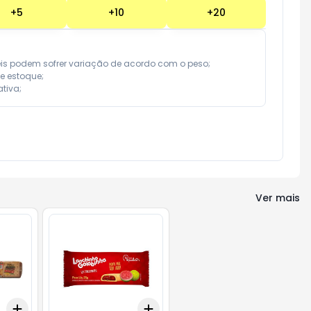
+
5
+
10
+
20
eis podem sofrer variação de acordo com o peso;

e estoque;

tiva;
Ver mais
Add
Add
+
3
+
5
+
10
+
3
+
5
+
10