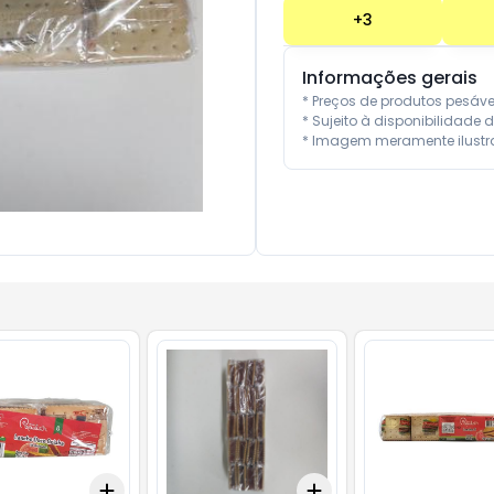
+
3
Informações gerais
* Preços de produtos pesáv
* Sujeito à disponibilidade d
* Imagem meramente ilustra
Add
Add
10
+
3
+
5
+
10
+
3
+
5
+
10