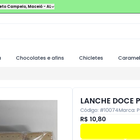
leto Campelo
,
Maceió
-
AL
a
Chocolates e afins
Chicletes
Carame
LANCHE DOCE 
Código: #
10074
Marca:
P
R$ 10,80