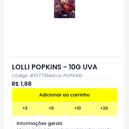
LOLLI POPKINS - 10G UVA
Código: #
10773
Marca:
POPKINS
R$ 1,88
Adicionar ao carrinho
Subtotal:
R$ 0
+
3
+
5
+
10
+
20
Informações gerais