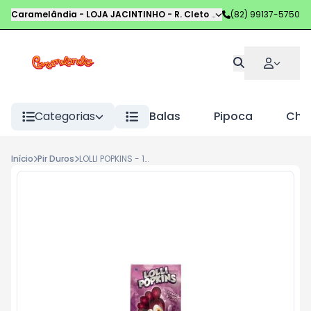
Caramelândia - LOJA JACINTINHO
-
R. Cleto Campelo
(82) 99137-5750
,
Maceió
-
AL
Categorias
Balas
Pipoca
Choc
Início
Pir Duros
LOLLI POPKINS - 10G UVA