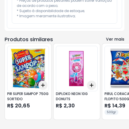
* Preços de produtos pesáveis podem sofrer variação 
de acordo com o peso;

* Sujeito à disponibilidade de estoque;

* Imagem meramente ilustrativa;
Produtos similares
Ver mais
Add
Add
+
3
+
5
+
10
+
3
+
5
+
10
PIR SUPER SAMPOP 750G
DIPLOKO NEON 10G
PIRUL CORAC
SORTIDO
DONUTS
FLOPITO 500
COLORIDO
R$ 20,65
R$ 2,30
R$ 14,39
500gr