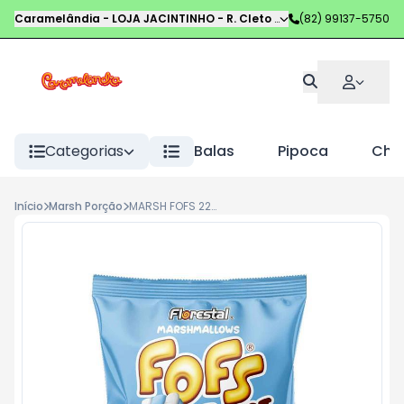
Caramelândia - LOJA JACINTINHO
-
R. Cleto Campelo
(82) 99137-5750
,
Maceió
-
AL
Categorias
Balas
Pipoca
Choc
Início
Marsh Porção
MARSH FOFS 220G TWIST AZUL/BRANCO