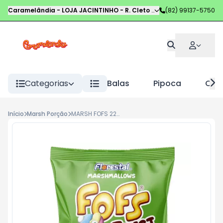
Caramelândia - LOJA JACINTINHO
-
R. Cleto Campelo
(82) 99137-5750
,
Maceió
-
AL
Categorias
Balas
Pipoca
Choc
Início
Marsh Porção
MARSH FOFS 220G TWIST COLORIDO