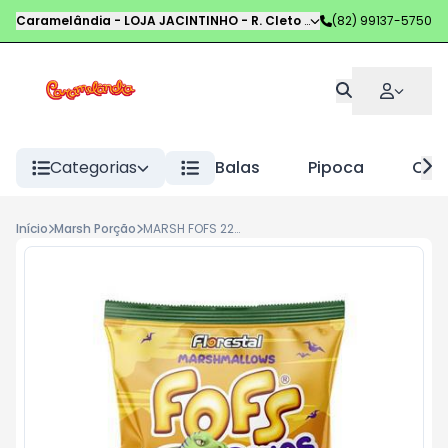
Caramelândia - LOJA JACINTINHO
-
R. Cleto Campelo
(82) 99137-5750
,
Maceió
-
AL
Categorias
Balas
Pipoca
Choc
Início
Marsh Porção
MARSH FOFS 220G TWIST DINOS