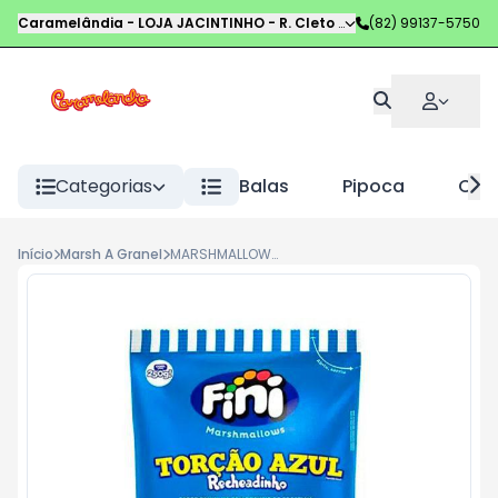
Caramelândia - LOJA JACINTINHO
-
R. Cleto Campelo
(82) 99137-5750
,
Maceió
-
AL
Categorias
Balas
Pipoca
Choc
Início
Marsh A Granel
MARSHMALLOWS FINI 250G RECH AZUL/BRANCO