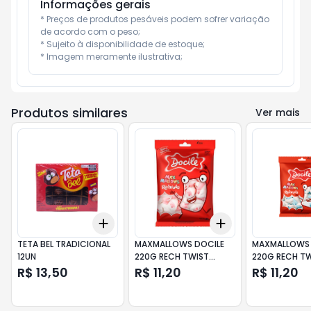
Informações gerais
* Preços de produtos pesáveis podem sofrer variação 
de acordo com o peso;

* Sujeito à disponibilidade de estoque;

* Imagem meramente ilustrativa;
Produtos similares
Ver mais
Add
Add
+
3
+
5
+
10
+
3
+
5
+
10
TETA BEL TRADICIONAL
MAXMALLOWS DOCILE
MAXMALLOWS 
12UN
220G RECH TWIST
220G RECH T
ROSA/B
AZUL/B
R$ 13,50
R$ 11,20
R$ 11,20