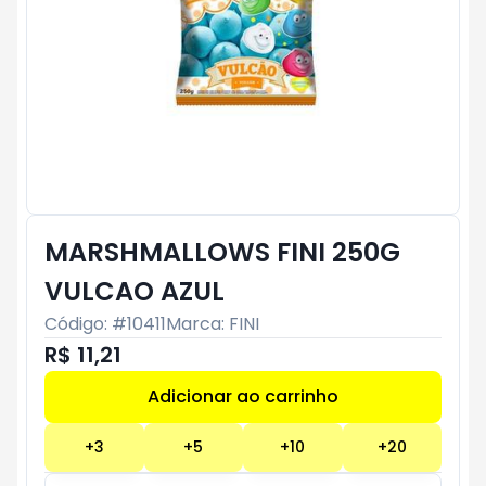
MARSHMALLOWS FINI 250G
VULCAO AZUL
Código: #
10411
Marca:
FINI
R$ 11,21
Adicionar ao carrinho
Subtotal:
R$ 0
+
3
+
5
+
10
+
20