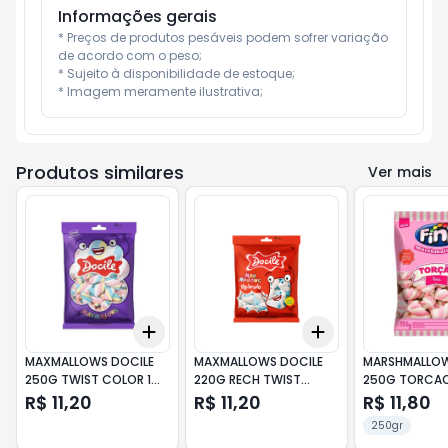
Informações gerais
* Preços de produtos pesáveis podem sofrer variação 
de acordo com o peso;

* Sujeito à disponibilidade de estoque;

* Imagem meramente ilustrativa;
Produtos similares
Ver mais
Add
Add
+
3
+
5
+
10
+
3
+
5
+
10
MAXMALLOWS DOCILE
MAXMALLOWS DOCILE
MARSHMALLOWS
250G TWIST COLOR 1
220G RECH TWIST
250G TORCAO
BAU
AZUL/B
R$ 11,20
R$ 11,20
R$ 11,80
250gr