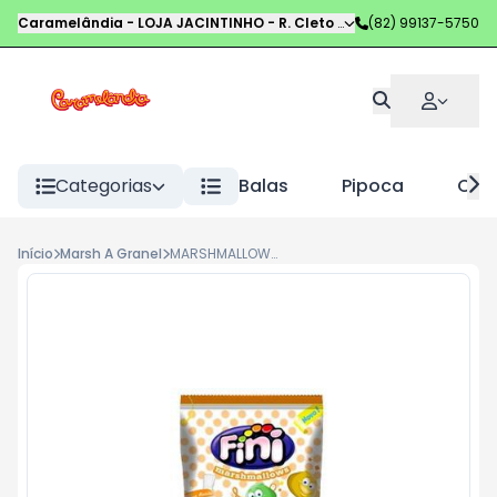
Caramelândia - LOJA JACINTINHO
-
R. Cleto Campelo
(82) 99137-5750
,
Maceió
-
AL
Categorias
Balas
Pipoca
Choc
Início
Marsh A Granel
MARSHMALLOWS FINI 250G VULCAO AZUL