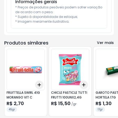
Informações gerais
* Preços de produtos pesáveis podem sofrer variação 
de acordo com o peso;

* Sujeito à disponibilidade de estoque;

* Imagem meramente ilustrativa;
Produtos similares
Ver mais
Add
Add
+
3
+
5
+
10
+
3
gr
+
5
gr
FRUITTELLA SWIRL 41G
CHICLE PASTICLE TUTTI
GAROTO PAST
MORANGO VIT C
FRUTTI 100UNX2,4G
HORTELA 17G
R$ 2,70
R$ 15,50
R$ 1,30
/
gr
45gr
17gr