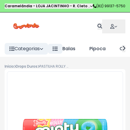
Caramelândia - LOJA JACINTINHO
-
R. Cleto Campelo
(82) 99137-5750
,
Maceió
-
AL
Categorias
Balas
Pipoca
Choc
Início
Drops Duros
PASTILHA ROLLY MINTY 29G FRUIT