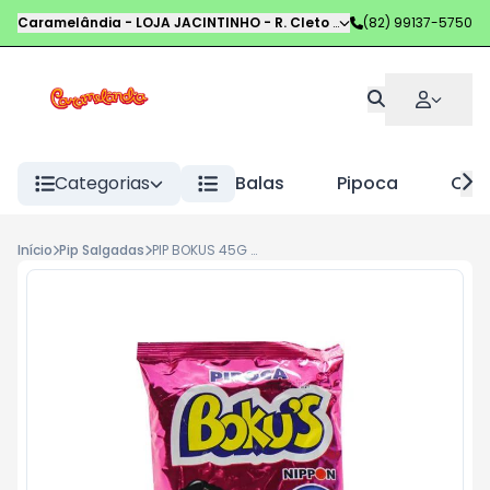
Caramelândia - LOJA JACINTINHO
-
R. Cleto Campelo
(82) 99137-5750
,
Maceió
-
AL
Categorias
Balas
Pipoca
Choc
Início
Pip Salgadas
PIP BOKUS 45G DOCE