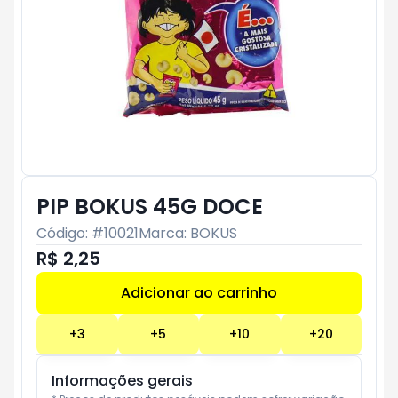
PIP BOKUS 45G DOCE
Código: #
10021
Marca:
BOKUS
R$ 2,25
Adicionar ao carrinho
Subtotal:
R$ 0
+
3
+
5
+
10
+
20
Informações gerais