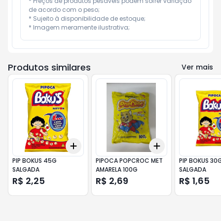
* Preços de produtos pesáveis podem sofrer variação 
de acordo com o peso;

* Sujeito à disponibilidade de estoque;

* Imagem meramente ilustrativa;
Produtos similares
Ver mais
Add
Add
+
3
+
5
+
10
+
3
+
5
+
10
PIP BOKUS 45G
PIPOCA POPCROC MET
PIP BOKUS 30
SALGADA
AMARELA 100G
SALGADA
R$ 2,25
R$ 2,69
R$ 1,65