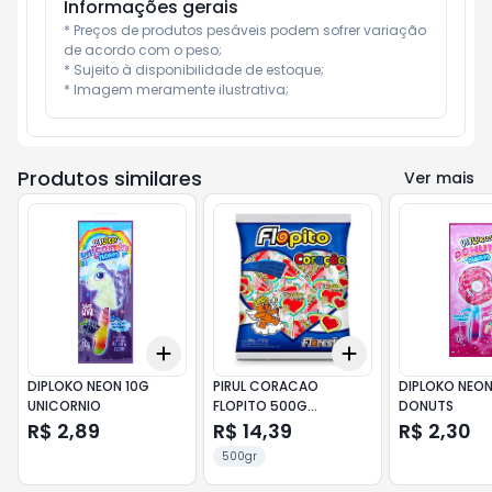
Informações gerais
* Preços de produtos pesáveis podem sofrer variação 
de acordo com o peso;

* Sujeito à disponibilidade de estoque;

* Imagem meramente ilustrativa;
Produtos similares
Ver mais
Add
Add
+
3
+
5
+
10
+
3
+
5
+
10
DIPLOKO NEON 10G
PIRUL CORACAO
DIPLOKO NEON
UNICORNIO
FLOPITO 500G
DONUTS
COLORIDO
R$ 2,89
R$ 14,39
R$ 2,30
500gr