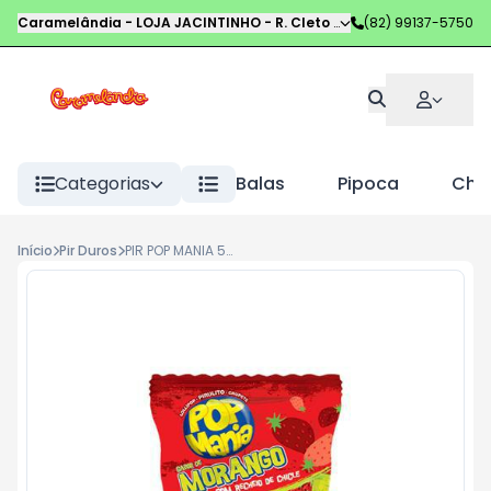
Caramelândia - LOJA JACINTINHO
-
R. Cleto Campelo
(82) 99137-5750
,
Maceió
-
AL
Categorias
Balas
Pipoca
Choc
Início
Pir Duros
PIR POP MANIA 50UN MORANGO