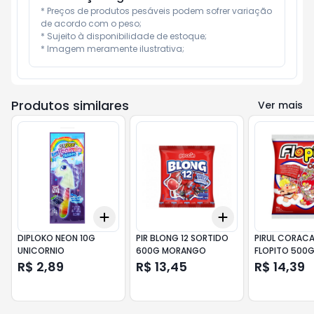
* Preços de produtos pesáveis podem sofrer variação 
de acordo com o peso;

* Sujeito à disponibilidade de estoque;

* Imagem meramente ilustrativa;
Produtos similares
Ver mais
Add
Add
+
3
+
5
+
10
+
3
+
5
+
10
DIPLOKO NEON 10G
PIR BLONG 12 SORTIDO
PIRUL CORAC
UNICORNIO
600G MORANGO
FLOPITO 500
VERMELHO
R$ 2,89
R$ 13,45
R$ 14,39