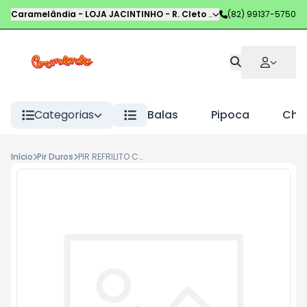
Caramelândia - LOJA JACINTINHO
-
R. Cleto Campelo
(82) 99137-5750
,
Maceió
-
AL
Categorias
Balas
Pipoca
Choc
Início
Pir Duros
PIR REFRILITO COLA 500G