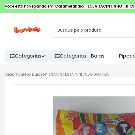
Você está navegando em:
Caramelândia - LOJA JACINTINHO
-
R. C
Categorias
Categorias
Balas
Pipoc
Início
Pirulitos Duros
PIR SAM´S FESTA MINI 750G SORTIDO