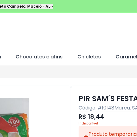
leto Campelo
,
Maceió
-
AL
a
Chocolates e afins
Chicletes
Carame
PIR SAM´S FEST
Código: #
10148
Marca:
S
R$ 18,44
Indisponível
Produto temporaria