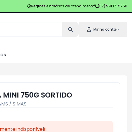
Regiões e horários de atendimento
(82) 99137-5750
Minha conta
los
A MINI 750G SORTIDO
AMS / SIMAS
mente indisponível!