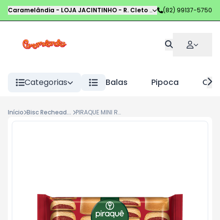
Caramelândia - LOJA JACINTINHO
-
R. Cleto Campelo
(82) 99137-5750
,
Maceió
-
AL
Categorias
Balas
Pipoca
Choc
Início
Bisc Recheados
PIRAQUE MINI ROLADINHO DE GOIABA 25G.