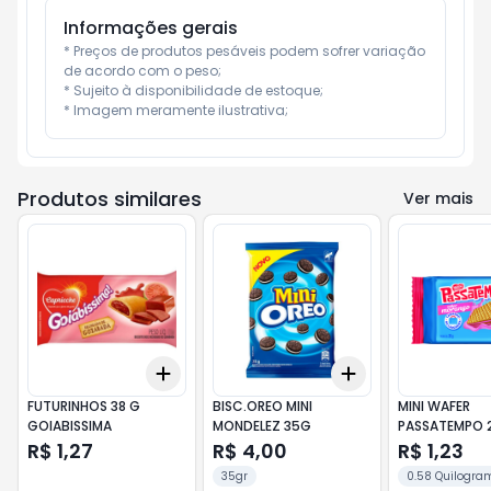
Informações gerais
* Preços de produtos pesáveis podem sofrer variação 
de acordo com o peso;

* Sujeito à disponibilidade de estoque;

* Imagem meramente ilustrativa;
Produtos similares
Ver mais
Add
Add
+
3
+
5
+
10
+
3
+
5
+
10
FUTURINHOS 38 G
BISC.OREO MINI
MINI WAFER
GOIABISSIMA
MONDELEZ 35G
PASSATEMPO 
MORANGO
R$ 1,27
R$ 4,00
R$ 1,23
35gr
0.58 Quilogra