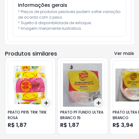
Informações gerais
* Preços de produtos pesáveis podem sofrer variação 
de acordo com o peso;

* Sujeito à disponibilidade de estoque;

* Imagem meramente ilustrativa;
Produtos similares
Ver mais
Add
Add
+
3
+
5
+
10
+
3
+
5
+
10
PRATO PR15 TRIK TRIK
PRATO PF FUNDO ULTRA
PRATO ULTRA 
ROSA
BRANCO 15
BRANCO
R$ 1,87
R$ 1,87
R$ 3,94