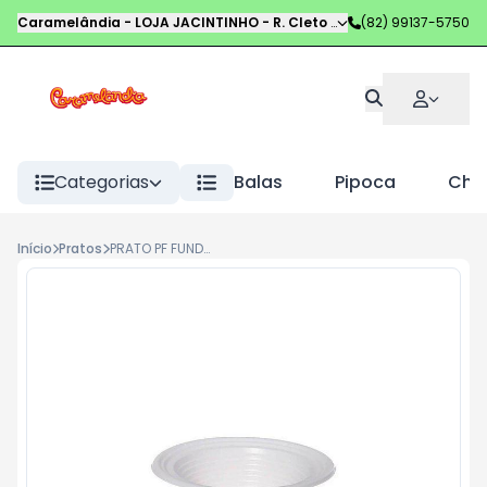
Caramelândia - LOJA JACINTINHO
-
R. Cleto Campelo
(82) 99137-5750
,
Maceió
-
AL
Categorias
Balas
Pipoca
Choc
Início
Pratos
PRATO PF FUNDO ULTRA BRANCO 12