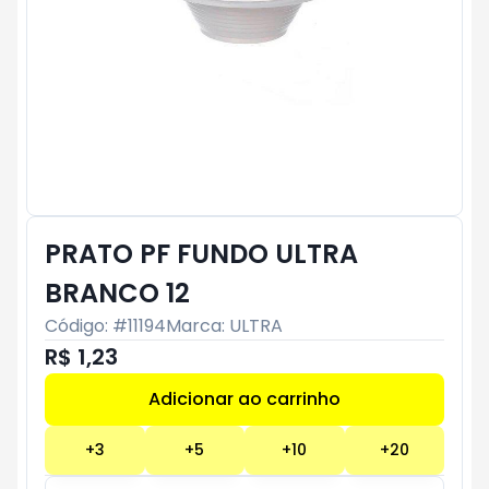
PRATO PF FUNDO ULTRA
BRANCO 12
Código: #
11194
Marca:
ULTRA
R$ 1,23
Adicionar ao carrinho
Subtotal:
R$ 0
+
3
+
5
+
10
+
20