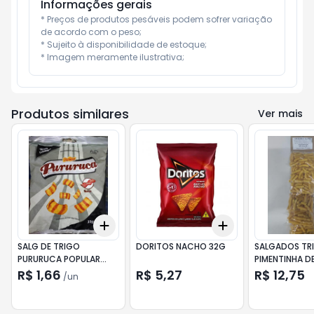
Informações gerais
* Preços de produtos pesáveis podem sofrer variação 
de acordo com o peso;

* Sujeito à disponibilidade de estoque;

* Imagem meramente ilustrativa;
Produtos similares
Ver mais
Add
Add
+
3
+
5
+
10
+
3
+
5
+
10
SALG DE TRIGO
DORITOS NACHO 32G
SALGADOS TR
PURURUCA POPULAR
PIMENTINHA D
35G CHURRASCO
CAMPEAO
R$ 1,66
R$ 5,27
R$ 12,75
/
un