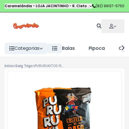
Caramelândia - LOJA JACINTINHO
-
R. Cleto Campelo
(82) 99137-5750
,
Maceió
-
AL
Categorias
Balas
Pipoca
Choc
Início
Salg Trigo
PURURUKITOS PLINC 40G COSTELA