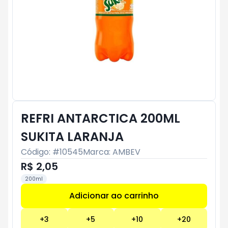
REFRI ANTARCTICA 200ML
SUKITA LARANJA
Código: #
10545
Marca:
AMBEV
R$ 2,05
200ml
Adicionar ao carrinho
Subtotal:
R$ 0
+
3
+
5
+
10
+
20