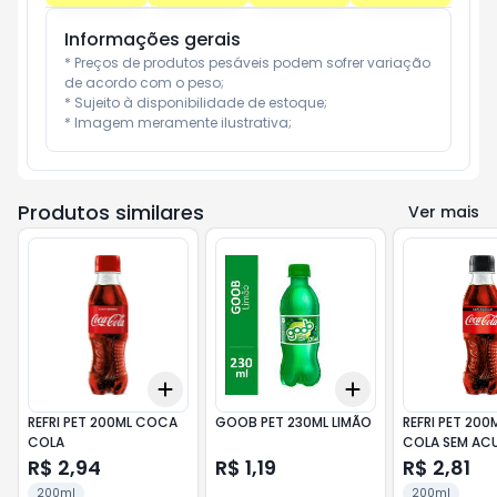
Informações gerais
* Preços de produtos pesáveis podem sofrer variação 
de acordo com o peso;

* Sujeito à disponibilidade de estoque;

* Imagem meramente ilustrativa;
Produtos similares
Ver mais
Add
Add
+
3
+
5
+
10
+
3
+
5
+
10
REFRI PET 200ML COCA
GOOB PET 230ML LIMÃO
REFRI PET 20
COLA
COLA SEM AC
R$ 2,94
R$ 1,19
R$ 2,81
200ml
200ml