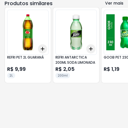
Produtos similares
Ver mais
Add
Add
+
3
+
5
+
10
+
3
+
5
+
10
REFRI PET 2L GUARANÁ
REFRI ANTARCTICA
GOOB PET 230
200ML SODA LIMONADA
R$ 9,99
R$ 2,05
R$ 1,19
2L
200ml