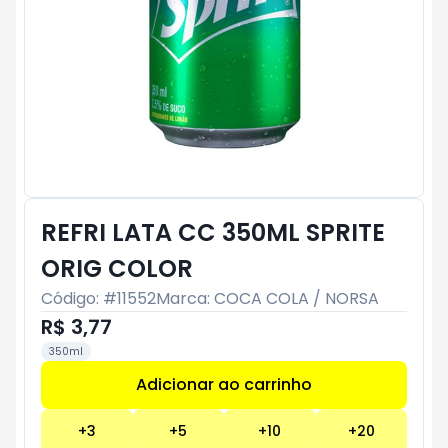
REFRI LATA CC 350ML SPRITE
ORIG COLOR
Código: #
11552
Marca:
COCA COLA / NORSA
R$ 3,77
350ml
Adicionar ao carrinho
Subtotal:
R$ 0
+
3
+
5
+
10
+
20