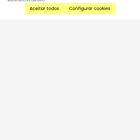
Aceitar todos
Configurar cookies
Aproveite as nossas promoções!
Cadastre seu e-mail e receba ofertas exclusivas.
QUERO RECEBER