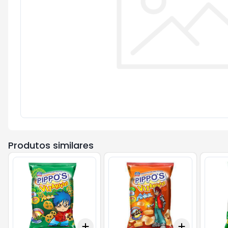
Produtos similares
Add
Add
+
3
+
5
+
10
+
3
+
5
+