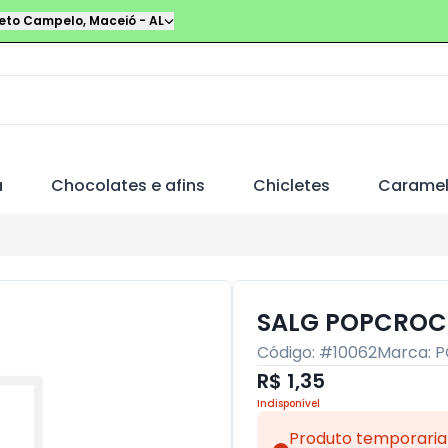
leto Campelo
,
Maceió
-
AL
a
Chocolates e afins
Chicletes
Carame
SALG POPCROC
Código: #
10062
Marca:
P
R$ 1,35
Indisponível
Produto temporaria