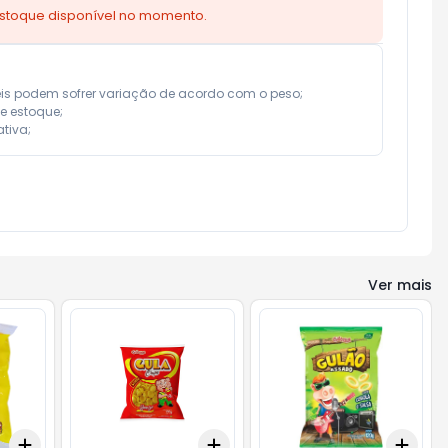
estoque disponível no momento.
eis podem sofrer variação de acordo com o peso;

e estoque;

tiva;
Ver mais
Add
Add
Add
+
3
+
5
+
10
+
3
+
5
+
10
+
3