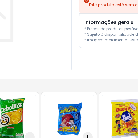
Este produto está sem 
Informações gerais
* Preços de produtos pesáv
* Sujeito à disponibilidade d
* Imagem meramente ilustra
Add
Add
10
+
3
+
5
+
10
+
3
+
5
+
10