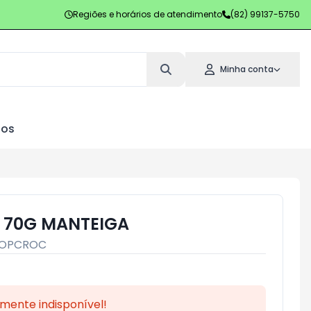
Regiões e horários de atendimento
(82) 99137-5750
Minha conta
los
 70G MANTEIGA
OPCROC
mente indisponível!