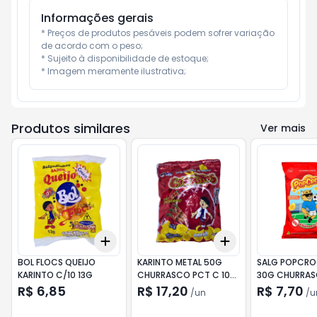
Informações gerais
* Preços de produtos pesáveis podem sofrer variação 
de acordo com o peso;

* Sujeito à disponibilidade de estoque;

* Imagem meramente ilustrativa;
Produtos similares
Ver mais
Add
Add
+
3
+
5
+
10
+
3
+
5
+
10
BOL FLOCS QUEIJO
KARINTO METAL 50G
SALG POPCRO
KARINTO C/10 13G
CHURRASCO PCT C 10
30G CHURRAS
UND
10 UND
R$ 6,85
R$ 17,20
R$ 7,70
/
un
/
u