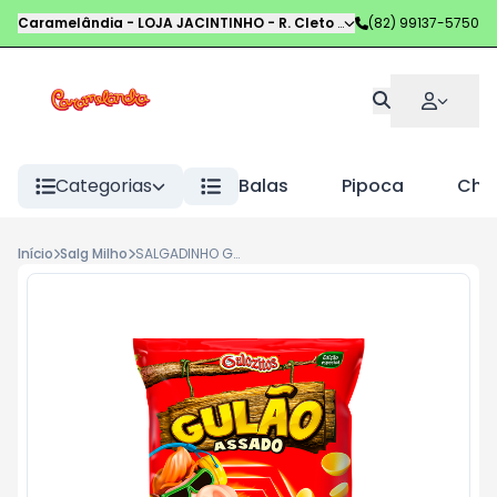
Caramelândia - LOJA JACINTINHO
-
R. Cleto Campelo
(82) 99137-5750
,
Maceió
-
AL
Categorias
Balas
Pipoca
Choc
Início
Salg Milho
SALGADINHO GULAO LAM 120G QUEIJO MINAS