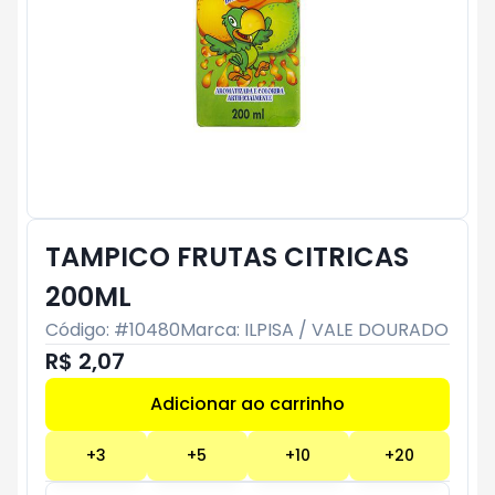
TAMPICO FRUTAS CITRICAS
200ML
Código: #
10480
Marca:
ILPISA / VALE DOURADO
R$ 2,07
Adicionar ao carrinho
Subtotal:
R$ 0
+
3
+
5
+
10
+
20