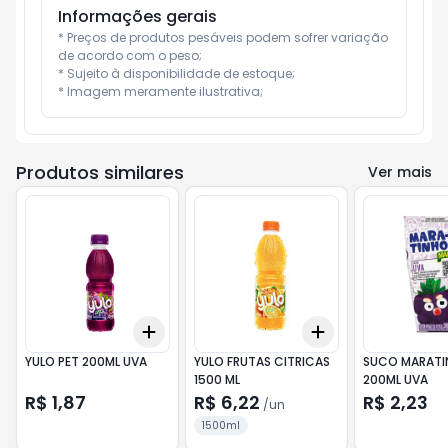
Informações gerais
* Preços de produtos pesáveis podem sofrer variação 
de acordo com o peso;

* Sujeito à disponibilidade de estoque;

* Imagem meramente ilustrativa;
Produtos similares
Ver mais
Add
Add
+
3
+
5
+
10
+
3
+
5
+
10
YULO PET 200ML UVA
YULO FRUTAS CITRICAS
SUCO MARATI
1500 ML
200ML UVA
R$ 1,87
R$ 6,22
R$ 2,23
/
un
1500ml