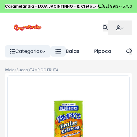
Caramelândia - LOJA JACINTINHO
-
R. Cleto Campelo
(82) 99137-5750
,
Maceió
-
AL
Categorias
Balas
Pipoca
Choc
Início
Sucos
TAMPICO FRUTAS CITRICAS 200ML