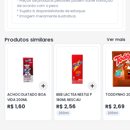
* Preços de produtos pesáveis podem sofrer variação 
de acordo com o peso;

* Sujeito à disponibilidade de estoque;

* Imagem meramente ilustrativa;
Produtos similares
Ver mais
Add
Add
+
3
+
5
+
10
+
3
+
5
+
10
ACHOCOLATADO BOA
BEB LACTEA NESTLE P
TODDYNHO 2
VIDA 200ML
180ML NESCAU
R$ 1,60
R$ 2,56
R$ 2,69
200ml
200ml