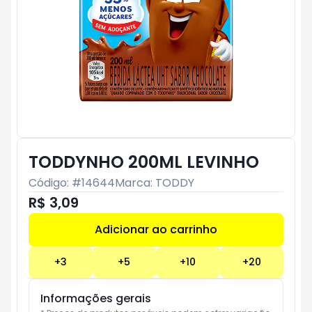
TODDYNHO 200ML LEVINHO
Código: #
14644
Marca:
TODDY
R$ 3,09
Adicionar ao carrinho
Subtotal:
R$ 0
+
3
+
5
+
10
+
20
Informações gerais