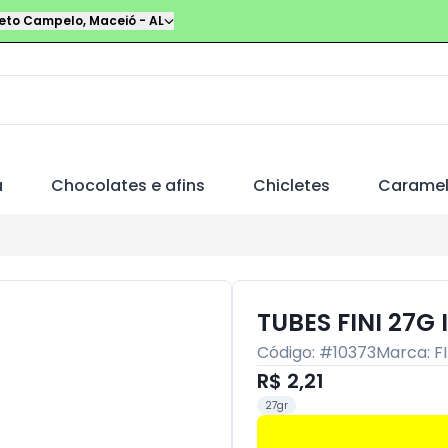
leto Campelo
,
Maceió
-
AL
a
Chocolates e afins
Chicletes
Carame
TUBES FINI 27G
Código: #
10373
Marca:
FI
R$ 2,21
27gr