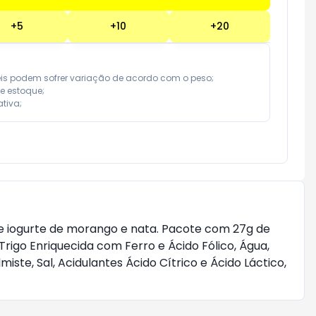
+
5
+
10
+
20
eis podem sofrer variação de acordo com o peso;

e estoque;

tiva;
r de iogurte de morango e nata. Pacote com 27g de
 Trigo Enriquecida com Ferro e Ácido Fólico, Água,
ste, Sal, Acidulantes Ácido Cítrico e Ácido Láctico,