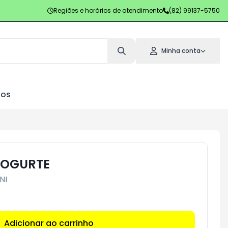
Regiões e horários de atendimento
(82) 99137-5750
Minha conta
los
 IOGURTE
NI
Adicionar ao carrinho
Subtotal:
R$ 0,00