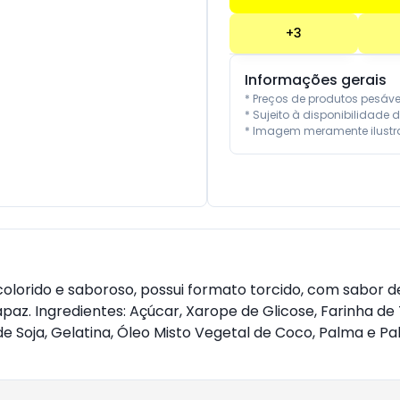
+
3
Informações gerais
* Preços de produtos pesáv
* Sujeito à disponibilidade d
* Imagem meramente ilustra
te, colorido e saboroso, possui formato torcido, com sabo
capaz. Ingredientes: Açúcar, Xarope de Glicose, Farinha de
oja, Gelatina, Óleo Misto Vegetal de Coco, Palma e Palmi