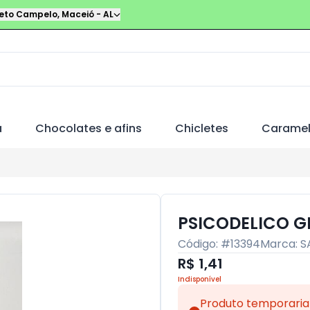
leto Campelo
,
Maceió
-
AL
a
Chocolates e afins
Chicletes
Carame
PSICODELICO G
Código: #
13394
Marca:
S
R$ 1,41
Indisponível
Produto temporaria