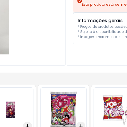
Este produto está sem 
Informações gerais
* Preços de produtos pesáv
* Sujeito à disponibilidade d
* Imagem meramente ilustra
Add
Add
10
+
3
+
5
+
10
+
3
+
5
+
10