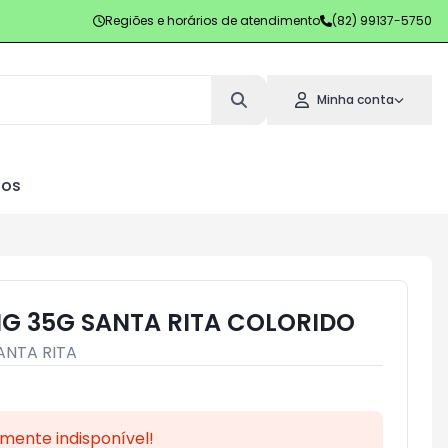
Regiões e horários de atendimento
(82) 99137-5750
Minha conta
los
IG 35G SANTA RITA COLORIDO
ANTA RITA
mente indisponível!