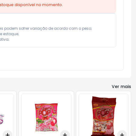
estoque disponível no momento.
eis podem sofrer variação de acordo com o peso;

e estoque;

tiva;
Ver mais
Add
Add
Add
+
3
+
5
+
10
+
3
+
5
+
10
+
3