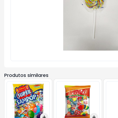
Produtos similares
Add
Add
+
3
+
5
+
10
+
3
+
5
+