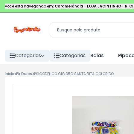
Você está navegando em:
Caramelândia - LOJA JACINTINHO
-
R. C
Categorias
Categorias
Balas
Pipoc
Início
Pir Duros
PSICODELICO GIG 35G SANTA RITA COLORIDO