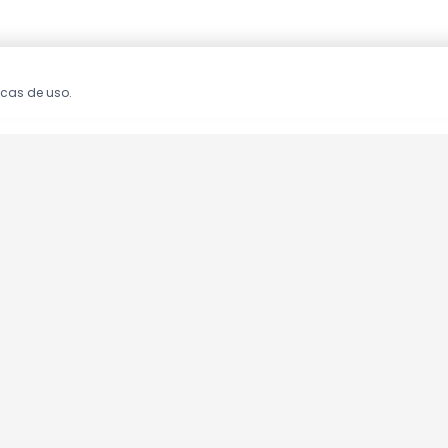
icas de uso.
oções!
clusivas.