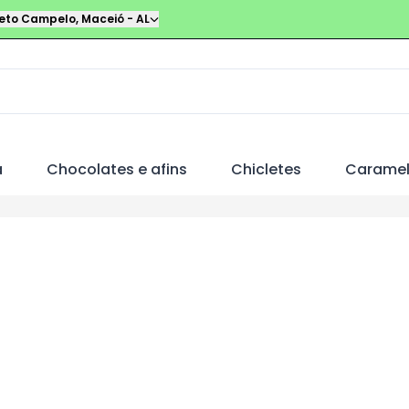
leto Campelo
,
Maceió
-
AL
a
Chocolates e afins
Chicletes
Carame