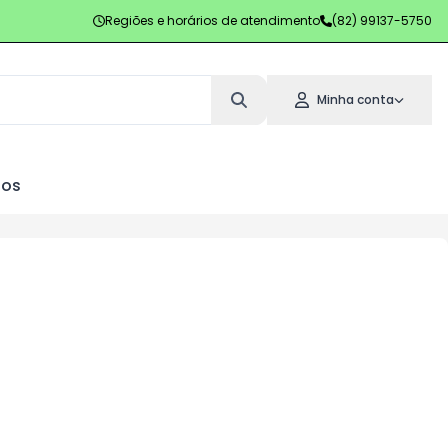
Regiões e horários de atendimento
(82) 99137-5750
Minha conta
los