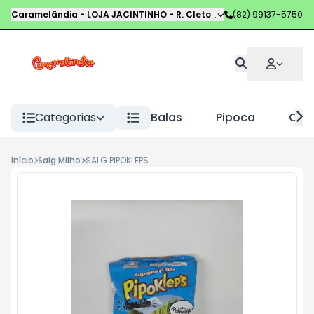
Caramelândia - LOJA JACINTINHO
-
R. Cleto Campelo
(82) 99137-5750
,
Maceió
-
AL
Categorias
Balas
Pipoca
Choc
Início
Salg Milho
SALG PIPOKLEPS 30G REQUEIJAO