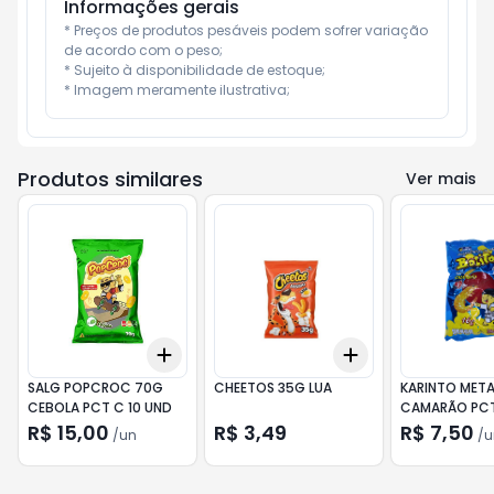
Informações gerais
* Preços de produtos pesáveis podem sofrer variação 
de acordo com o peso;

* Sujeito à disponibilidade de estoque;

* Imagem meramente ilustrativa;
Produtos similares
Ver mais
Add
Add
+
3
+
5
+
10
+
3
+
5
+
10
SALG POPCROC 70G
CHEETOS 35G LUA
KARINTO META
CEBOLA PCT C 10 UND
CAMARÃO PCT
UND
R$ 15,00
R$ 3,49
R$ 7,50
/
un
/
u