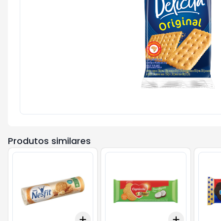
Produtos similares
Add
Add
+
3
+
5
+
10
+
3
+
5
+