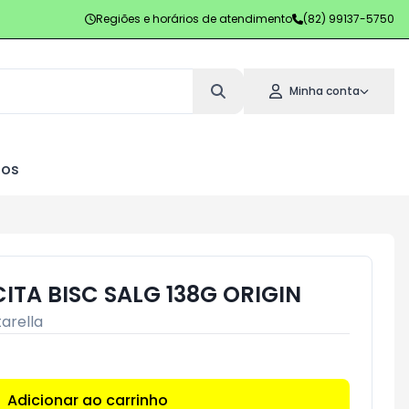
Regiões e horários de atendimento
(82) 99137-5750
Minha conta
los
CITA BISC SALG 138G ORIGIN
tarella
Adicionar ao carrinho
Subtotal:
R$ 0,00