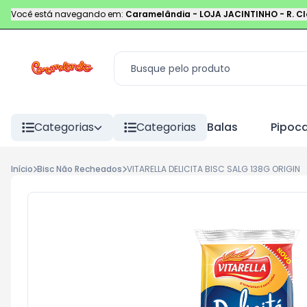
Você está navegando em:
Caramelândia - LOJA JACINTINHO
-
R. C
Categorias
Categorias
Balas
Pipoc
Início
Bisc Não Recheados
VITARELLA DELICITA BISC SALG 138G ORIGIN