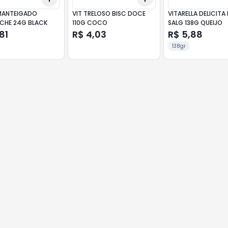
MANTEIGADO
VIT TRELOSO BISC DOCE
VITARELLA DELICITA
CHE 24G BLACK
110G COCO
SALG 138G QUEIJO
81
R$ 4,03
R$ 5,88
138gr