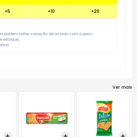
+
5
+
10
+
20
eis podem sofrer variação de acordo com o peso;

e estoque;

tiva;
Ver mais
Add
Add
Add
+
3
+
5
+
10
+
3
+
5
+
10
+
3