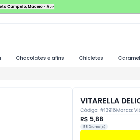
leto Campelo
,
Maceió
-
AL
a
Chocolates e afins
Chicletes
Carame
VITARELLA DELI
Código: #
13916
Marca:
Vi
R$ 5,88
138 Grama(s)