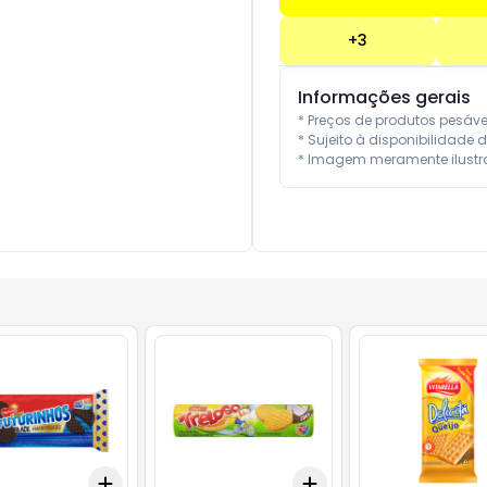
+
3
Informações gerais
* Preços de produtos pesáv
* Sujeito à disponibilidade d
* Imagem meramente ilustra
Add
Add
10
+
3
+
5
+
10
+
3
+
5
+
10