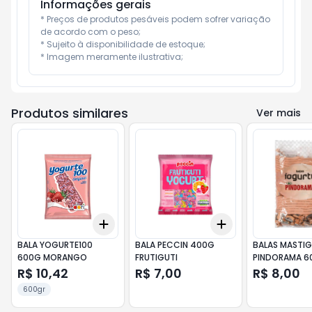
Informações gerais
* Preços de produtos pesáveis podem sofrer variação 
de acordo com o peso;

* Sujeito à disponibilidade de estoque;

* Imagem meramente ilustrativa;
Produtos similares
Ver mais
Add
Add
+
3
+
5
+
10
+
3
+
5
+
10
BALA YOGURTE100
BALA PECCIN 400G
BALAS MASTIG
600G MORANGO
FRUTIGUTI
PINDORAMA 600G
IOGURTE
R$ 10,42
R$ 7,00
R$ 8,00
600gr