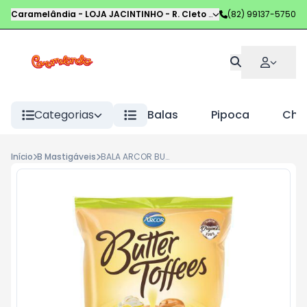
Caramelândia - LOJA JACINTINHO
-
R. Cleto Campelo
(82) 99137-5750
,
Maceió
-
AL
Categorias
Balas
Pipoca
Choc
Início
B Mastigáveis
BALA ARCOR BUTTER TOFFE 500G LIMAO