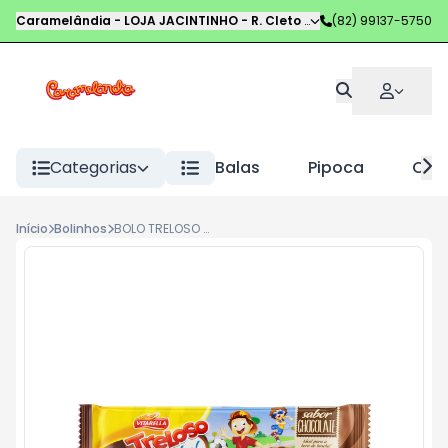
Caramelândia - LOJA JACINTINHO
-
R. Cleto Campelo
(82) 99137-5750
,
Maceió
-
AL
Categorias
Balas
Pipoca
Choc
Início
Bolinhos
BOLO TRELOSO 40G CHOCOLATE COM CHOCOLATE