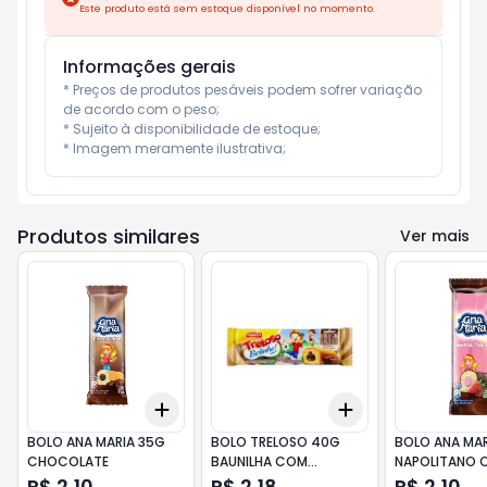
Este produto está sem estoque disponível no momento.
Informações gerais
* Preços de produtos pesáveis podem sofrer variação 
de acordo com o peso;

* Sujeito à disponibilidade de estoque;

* Imagem meramente ilustrativa;
Produtos similares
Ver mais
Add
Add
+
3
+
5
+
10
+
3
+
5
+
10
BOLO ANA MARIA 35G
BOLO TRELOSO 40G
BOLO ANA MAR
CHOCOLATE
BAUNILHA COM
NAPOLITANO 
CHOCOLATE
CHOCO
R$ 2,10
R$ 2,18
R$ 2,10