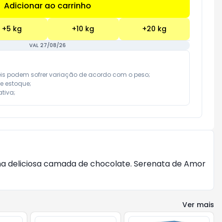
Adicionar ao carrinho
Subtotal:
R$ 0,00
+
5
kg
+
10
kg
+
20
kg
VAL 27/08/26
eis podem sofrer variação de acordo com o peso;

e estoque;

tiva;
a deliciosa camada de chocolate. Serenata de Amor
Ver mais