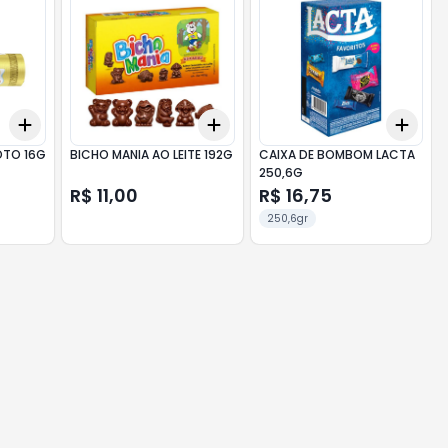
Add
Add
Add
+
3
+
5
+
10
+
3
+
5
+
10
+
3
TO 16G
BICHO MANIA AO LEITE 192G
CAIXA DE BOMBOM LACTA
250,6G
R$ 11,00
R$ 16,75
250,6gr