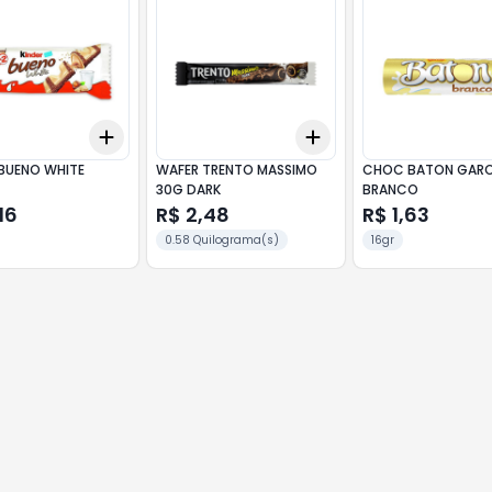
Add
Add
10
+
3
+
5
+
10
+
3
+
5
+
10
 BUENO WHITE
WAFER TRENTO MASSIMO
CHOC BATON GARO
30G DARK
BRANCO
,16
R$ 2,48
R$ 1,63
0.58 Quilograma(s)
16gr