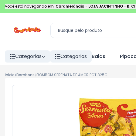
Você está navegando em:
Caramelândia - LOJA JACINTINHO
-
R. C
Categorias
Categorias
Balas
Pipoc
Início
Bombons
BOMBOM SERENATA DE AMOR PCT 825G