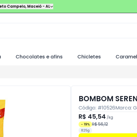
leto Campelo
,
Maceió
-
AL
a
Chocolates e afins
Chicletes
Carame
BOMBOM SEREN
Código: #
10526
Marca:
G
R$ 45,54
/
kg
R$ 56,12
-
19
%
825g