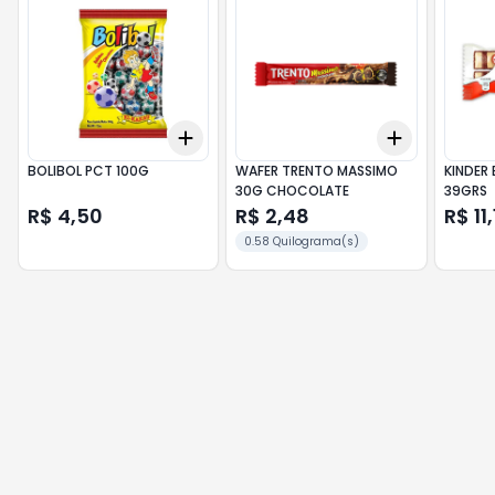
Add
Add
+
3
+
5
+
10
+
3
+
5
+
BOLIBOL PCT 100G
WAFER TRENTO MASSIMO
KINDER
30G CHOCOLATE
39GRS
R$ 4,50
R$ 2,48
R$ 11
0.58 Quilograma(s)