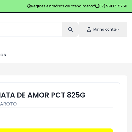
Regiões e horários de atendimento
(82) 99137-5750
Minha conta
los
ATA DE AMOR PCT 825G
AROTO