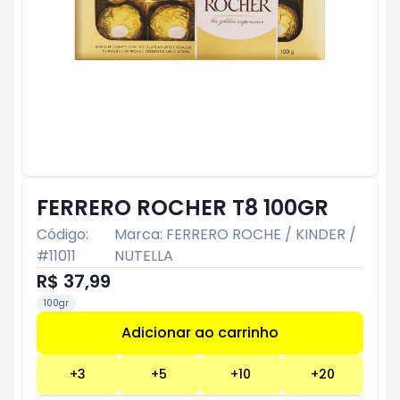
FERRERO ROCHER T8 100GR
Código:
Marca:
FERRERO ROCHE / KINDER /
#
11011
NUTELLA
R$ 37,99
100gr
Adicionar ao carrinho
Subtotal:
R$ 0
+
3
+
5
+
10
+
20