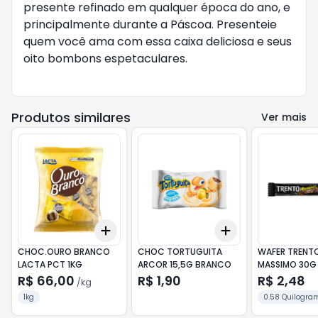
presente refinado em qualquer época do ano, e
principalmente durante a Páscoa. Presenteie
quem você ama com essa caixa deliciosa e seus
oito bombons espetaculares.
Produtos similares
Ver mais
Add
Add
+
3
kg
+
5
kg
+
3
+
5
+
10
CHOC.OURO BRANCO
CHOC TORTUGUITA
WAFER TRENT
LACTA PCT 1KG
ARCOR 15,5G BRANCO
MASSIMO 30G
R$ 66,00
R$ 1,90
R$ 2,48
/
kg
1kg
0.58 Quilogra