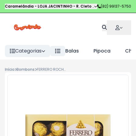
Caramelândia - LOJA JACINTINHO
-
R. Cleto Campelo
(82) 99137-5750
,
Maceió
-
AL
Categorias
Balas
Pipoca
Choc
Início
Bombons
FERRERO ROCHER T8 100GR