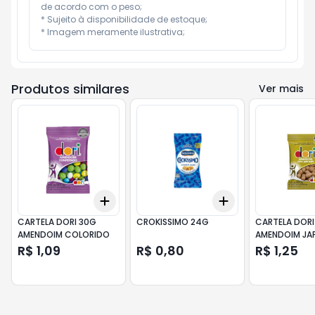
de acordo com o peso;

* Sujeito à disponibilidade de estoque;

* Imagem meramente ilustrativa;
Produtos similares
Ver mais
Add
Add
+
3
+
5
+
10
+
3
+
5
+
10
CARTELA DORI 30G
CROKISSIMO 24G
CARTELA DORI
AMENDOIM COLORIDO
AMENDOIM JA
R$ 1,09
R$ 0,80
R$ 1,25