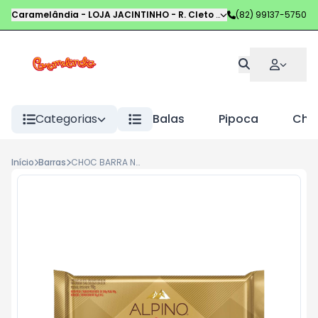
Caramelândia - LOJA JACINTINHO
-
R. Cleto Campelo
(82) 99137-5750
,
Maceió
-
AL
Categorias
Balas
Pipoca
Choc
Início
Barras
CHOC BARRA NESTLE G 85G ALPINO CHOCOLATE