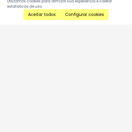
Utilizamos cookies para otimizar sua experiência e coletar
estatísticas de uso.
Aceitar todos
Configurar cookies
Aproveite as nossas promoções!
Cadastre seu e-mail e receba ofertas exclusivas.
QUERO RECEBER