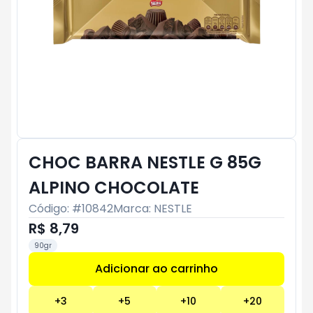
CHOC BARRA NESTLE G 85G
ALPINO CHOCOLATE
Código: #
10842
Marca:
NESTLE
R$ 8,79
90gr
Adicionar ao carrinho
Subtotal:
R$ 0
+
3
+
5
+
10
+
20