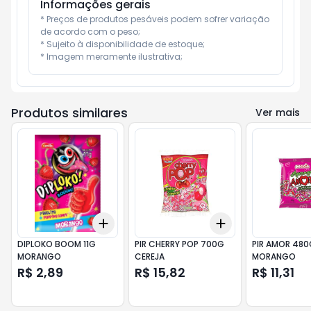
Informações gerais
* Preços de produtos pesáveis podem sofrer variação 
de acordo com o peso;

* Sujeito à disponibilidade de estoque;

* Imagem meramente ilustrativa;
Produtos similares
Ver mais
Add
Add
+
3
+
5
+
10
+
3
+
5
+
10
DIPLOKO BOOM 11G
PIR CHERRY POP 700G
PIR AMOR 480
MORANGO
CEREJA
MORANGO
R$ 2,89
R$ 15,82
R$ 11,31