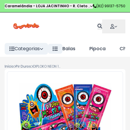
Caramelândia - LOJA JACINTINHO
-
R. Cleto Campelo
(82) 99137-5750
,
Maceió
-
AL
Categorias
Balas
Pipoca
Choc
Início
Pir Duros
DIPLOKO NEON 10G MONSTER OLHO