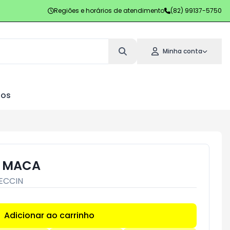
Regiões e horários de atendimento
(82) 99137-5750
Minha conta
los
G MACA
ECCIN
Adicionar ao carrinho
Subtotal:
R$ 0,00