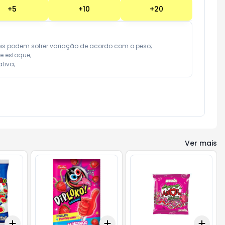
+
5
+
10
+
20
eis podem sofrer variação de acordo com o peso;

e estoque;

tiva;
Ver mais
Add
Add
Add
+
3
+
5
+
10
+
3
+
5
+
10
+
3