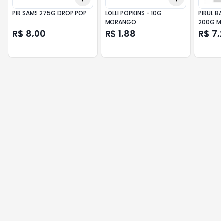
PIR SAMS 275G DROP POP
LOLLI POPKINS - 10G
PIRUL 
MORANGO
200G 
R$ 8,00
R$ 1,88
R$ 7