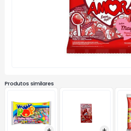
Produtos similares
Add
Add
+
3
+
5
+
10
+
3
+
5
+