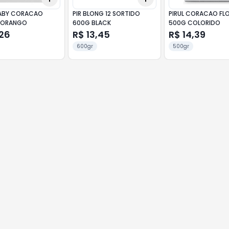
BABY CORACAO
PIR BLONG 12 SORTIDO
PIRUL CORACAO FL
MORANGO
600G BLACK
500G COLORIDO
,26
R$ 13,45
R$ 14,39
600gr
500gr