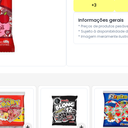
+
3
Informações gerais
* Preços de produtos pesáv
* Sujeito à disponibilidade d
* Imagem meramente ilustra
Add
Add
10
+
3
+
5
+
10
+
3
+
5
+
10