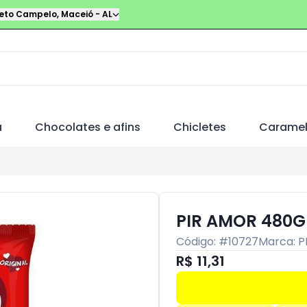
leto Campelo
,
Maceió
-
AL
a
Chocolates e afins
Chicletes
Carame
PIR AMOR 480
Código: #
10727
Marca:
P
R$ 11,31