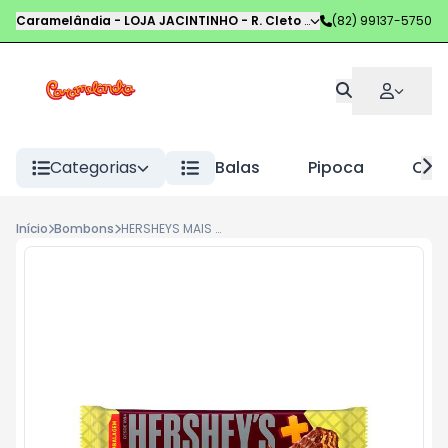
Caramelândia - LOJA JACINTINHO
-
R. Cleto Campelo
(82) 99137-5750
,
Maceió
-
AL
Categorias
Balas
Pipoca
Choc
Início
Bombons
HERSHEYS MAIS 102G AMENDOIM