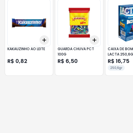
Add
Add
+
3
+
5
+
10
+
3
+
5
+
10
KAKAUZINHO AO LEITE
GUARDA CHUVA PCT
CAIXA DE BO
100G
LACTA 250,6
R$ 0,82
R$ 6,50
R$ 16,75
250,6gr