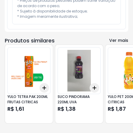
* Preços de produtos pesáveis podem sofrer variação 
de acordo com o peso;

* Sujeito à disponibilidade de estoque;

* Imagem meramente ilustrativa;
Produtos similares
Ver mais
Add
Add
+
3
+
5
+
10
+
3
+
5
+
10
YULO TETRA PAK 200ML
SUCO PINDORAMA
YULO PET 200
FRUTAS CITRICAS
220ML UVA
CITRICAS
R$ 1,61
R$ 1,38
R$ 1,87