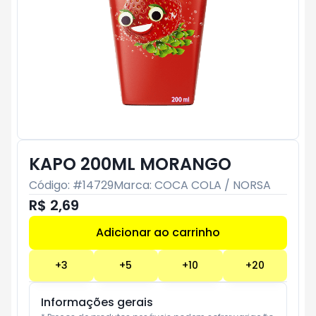
KAPO 200ML MORANGO
Código: #
14729
Marca:
COCA COLA / NORSA
R$ 2,69
Adicionar ao carrinho
Subtotal:
R$ 0
+
3
+
5
+
10
+
20
Informações gerais