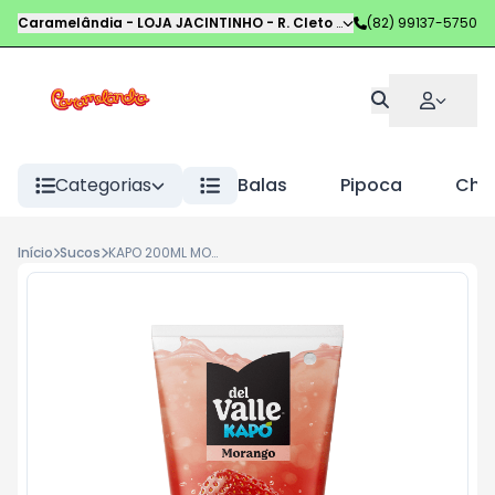
Caramelândia - LOJA JACINTINHO
-
R. Cleto Campelo
(82) 99137-5750
,
Maceió
-
AL
Categorias
Balas
Pipoca
Choc
Início
Sucos
KAPO 200ML MORANGO