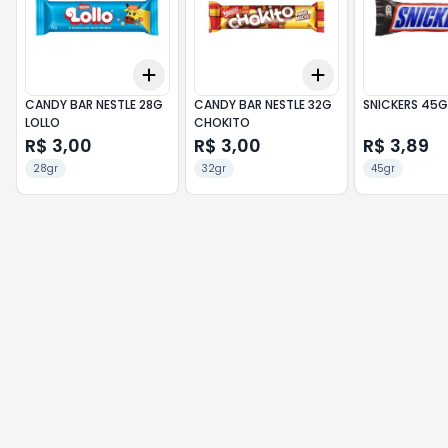
Add
Add
+
3
+
5
+
10
+
3
+
5
+
10
CANDY BAR NESTLE 28G
CANDY BAR NESTLE 32G
SNICKERS 45G
LOLLO
CHOKITO
R$ 3,00
R$ 3,00
R$ 3,89
28gr
32gr
45gr