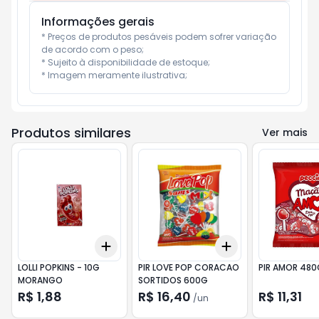
Informações gerais
* Preços de produtos pesáveis podem sofrer variação 
de acordo com o peso;

* Sujeito à disponibilidade de estoque;

* Imagem meramente ilustrativa;
Produtos similares
Ver mais
Add
Add
+
3
+
5
+
10
+
3
+
5
+
10
LOLLI POPKINS - 10G
PIR LOVE POP CORACAO
PIR AMOR 48
MORANGO
SORTIDOS 600G
R$ 1,88
R$ 16,40
R$ 11,31
/
un