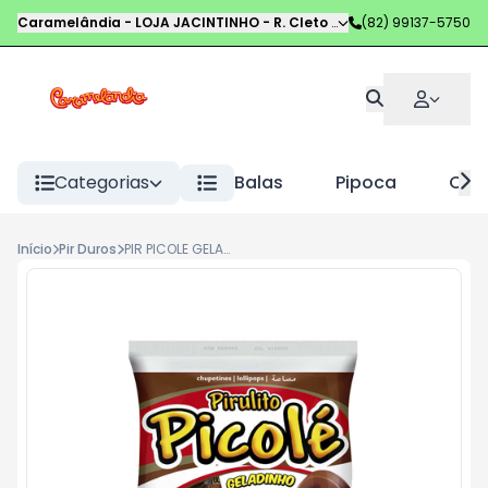
Caramelândia - LOJA JACINTINHO
-
R. Cleto Campelo
(82) 99137-5750
,
Maceió
-
AL
Categorias
Balas
Pipoca
Choc
Início
Pir Duros
PIR PICOLE GELADINHO 550G CHOCOLATE