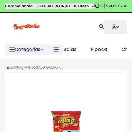
Caramelândia - LOJA JACINTINHO
-
R. Cleto Campelo
(82) 99137-5750
,
Maceió
-
AL
Categorias
Balas
Pipoca
Choc
Início
Salg Milho
SALG GULAO KIDS 50G PRESUNTO