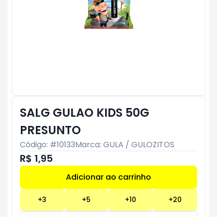
SALG GULAO KIDS 50G
PRESUNTO
Código: #
10133
Marca:
GULA / GULOZITOS
R$ 1,95
Adicionar ao carrinho
Subtotal:
R$ 0
+
3
+
5
+
10
+
20