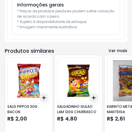
Informações gerais
* Preços de produtos pesáveis podem sofrer variação 
de acordo com o peso;

* Sujeito à disponibilidade de estoque;

* Imagem meramente ilustrativa;
Produtos similares
Ver mais
Add
Add
+
3
+
5
+
10
+
3
+
5
+
10
SALG PIPPOS 30G
SALGADINHO GULAO
KARINTO META
BACON
LAM 120G CHURRASCO
MANTEIGA
R$ 2,00
R$ 4,80
R$ 2,61