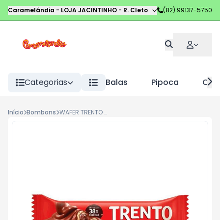
Caramelândia - LOJA JACINTINHO
-
R. Cleto Campelo
(82) 99137-5750
,
Maceió
-
AL
Categorias
Balas
Pipoca
Choc
Início
Bombons
WAFER TRENTO 32G CHEESECAKE DE MORANGO