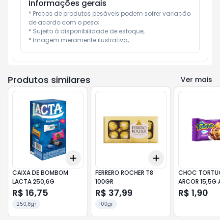
Informações gerais
* Preços de produtos pesáveis podem sofrer variação 
de acordo com o peso;

* Sujeito à disponibilidade de estoque;

* Imagem meramente ilustrativa;
Produtos similares
Ver mais
Add
Add
+
3
+
5
+
10
+
3
+
5
+
10
CAIXA DE BOMBOM
FERRERO ROCHER T8
CHOC TORTU
LACTA 250,6G
100GR
ARCOR 15,5G 
R$ 16,75
R$ 37,99
R$ 1,90
250,6gr
100gr